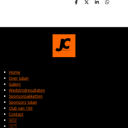
D
D
S
D
E
E
H
E
L
E
A
L
E
L
R
E
N
E
N
Home
Over Julian
Galerij
Wedstrijdresultaten
Sponsorpakketten
Sponsors Julian
Club van 100
Contact
🇦🇺
🇮🇹