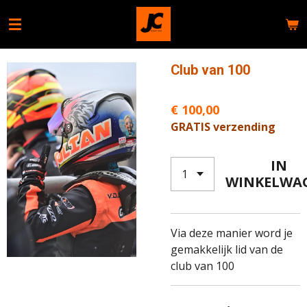
Ga
direct
naar
de
Club van 100
hoofdinhoud
€ 100,00
GRATIS verzending
IN
WINKELWA
Via deze manier word je
gemakkelijk lid van de
club van 100