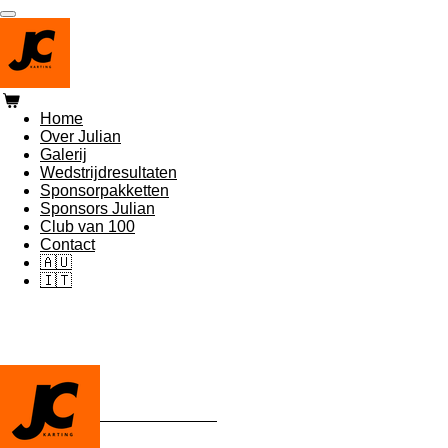
Ga
direct
naar
de
hoofdinhoud
Home
Over Julian
Galerij
Wedstrijdresultaten
Sponsorpakketten
Sponsors Julian
Club van 100
Contact
🇦🇺
🇮🇹
Julian2015karting