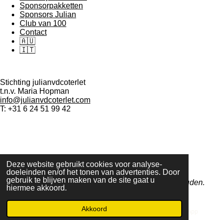
Sponsorpakketten
Sponsors Julian
Club van 100
Contact
🇦🇺
🇮🇹
Stichting julianvdcoterlet
t.n.v. Maria Hopman
info@julianvdcoterlet.com
T: +31 6 24 51 99 42
F
I
W
T
a
n
h
i
Deze website gebruikt cookies voor analyse-
c
s
a
k
doeleinden en/of het tonen van advertenties. Door
e
t
t
T
gebruik te blijven maken van de site gaat u
© 2025 Julian2015karting. Alle rechten voorbehouden.
hiermee akkoord.
b
a
s
o
o
g
A
k
o
r
p
Akkoord
E-mailadres
Telefoonnummer
WhatsApp
k
a
p